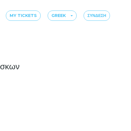
MY TICKETS
GREEK
ΣΎΝΔΕΣΗ
ίσκων